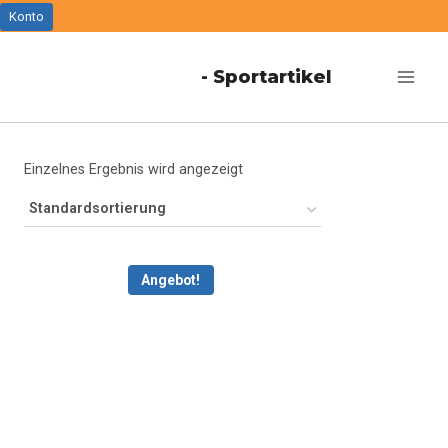
Zum
Konto
Inhalt
- Sportartikel
springen
Einzelnes Ergebnis wird angezeigt
Angebot!