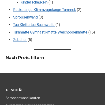
1
Produkte
Kinderschaukeln
1
Produkt
2
Reckstange Klimmzugstange Turnreck
2
3
Produkte
Sprossenwand
3
Produkte
1
Tau Klettertau Baumwolle
1
Produkt
16
Turnmatte Gymnastikmatte Weichbodenmatte
16
5
Produk
Zubehör
5
Produkte
Nach Preis filtern
GESCHÄFT
Sprossenwand kaufen