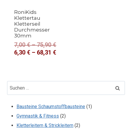
RoniKids
Klettertau
Kletterseil
Durchmesser
30mm
7,00
€
–
75,90
€
6,30
€
–
68,31
€
Suchen
nach:
1
Bausteine Schaumstoffbausteine
1
2
Produkt
Gymnastik & Fitness
2
Produkte
2
Kletterleitern & Strickleitern
2