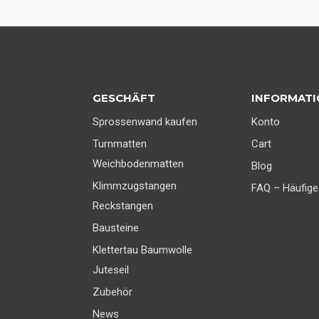
i
c
h
GESCHÄFT
INFORMAT
Sprossenwand kaufen
Konto
Turnmatten
Cart
Weichbodenmatten
Blog
Klimmzugstangen
FAQ – Häufige
Reckstangen
Bausteine
Klettertau Baumwolle
Juteseil
Zubehör
News