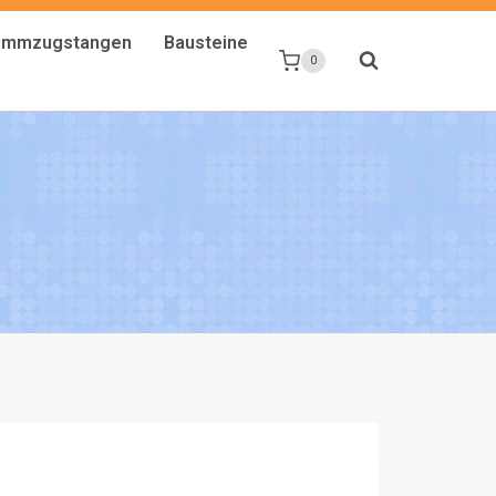
limmzugstangen
Bausteine
0