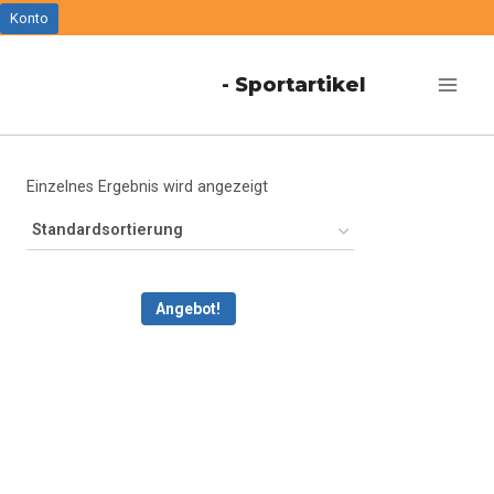
Zum
Konto
Inhalt
- Sportartikel
springen
Einzelnes Ergebnis wird angezeigt
Angebot!