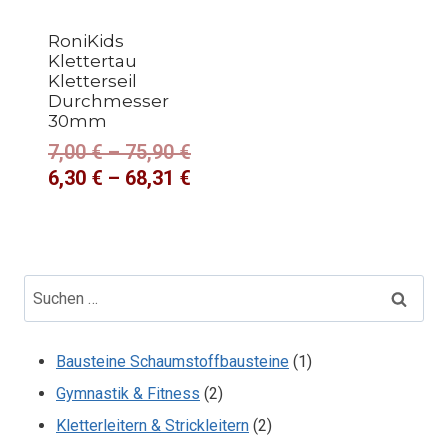
RoniKids
Klettertau
Kletterseil
Durchmesser
30mm
7,00
€
–
75,90
€
6,30
€
–
68,31
€
Suchen
nach:
1
Bausteine Schaumstoffbausteine
1
2
Produkt
Gymnastik & Fitness
2
Produkte
2
Kletterleitern & Strickleitern
2