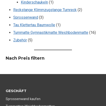
1
Produkte
Kinderschaukeln
1
Produkt
2
Reckstange Klimmzugstange Turnreck
2
3
Produkte
Sprossenwand
3
Produkte
1
Tau Klettertau Baumwolle
1
Produkt
16
Turnmatte Gymnastikmatte Weichbodenmatte
16
5
Produk
Zubehör
5
Produkte
Nach Preis filtern
GESCHÄFT
Sprossenwand kaufen