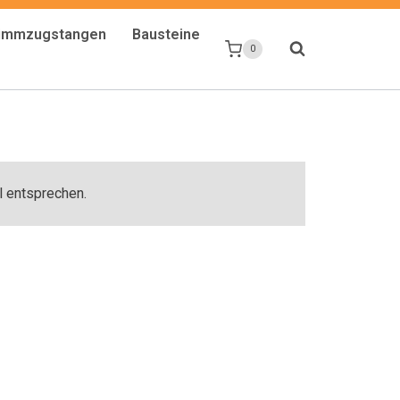
limmzugstangen
Bausteine
0
l entsprechen.