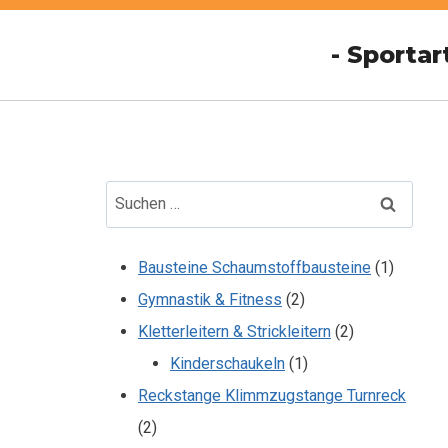
Zum
Inhalt
- Sportar
springen
Suchen
nach:
1
Bausteine Schaumstoffbausteine
1
2
Produkt
Gymnastik & Fitness
2
Produkte
2
Kletterleitern & Strickleitern
2
1
Produkte
Kinderschaukeln
1
Produkt
Reckstange Klimmzugstange Turnreck
2
2