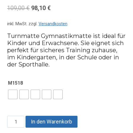
109,00
€
98,10
€
inkl. MwSt.
zzgl.
Versandkosten
Turnmatte Gymnastikmatte ist ideal für
Kinder und Erwachsene. Sie eignet sich
perfekt für sicheres Training zuhause,
im Kindergarten, in der Schule oder in
der Sporthalle.
M1518
Turnmatte
In den Warenkorb
Gymnastikmatte