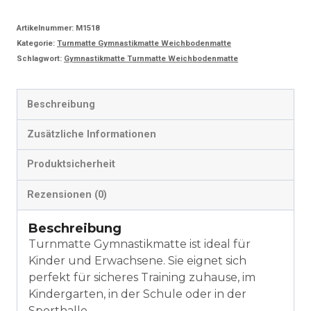
150
Artikelnummer:
M1518
x
Kategorie:
Turnmatte Gymnastikmatte Weichbodenmatte
100
Schlagwort:
Gymnastikmatte Turnmatte Weichbodenmatte
x
8
Beschreibung
cm
Zusätzliche Informationen
Schutzmatte
Produktsicherheit
Menge
Rezensionen (0)
Beschreibung
Turnmatte Gymnastikmatte ist ideal für
Kinder und Erwachsene. Sie eignet sich
perfekt für sicheres Training zuhause, im
Kindergarten, in der Schule oder in der
Sporthalle.