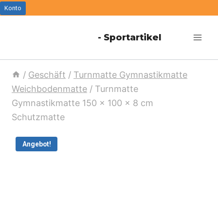
Zum
Konto
Inhalt
- Sportartikel
springen
/
Geschäft
/
Turnmatte Gymnastikmatte
Weichbodenmatte
/
Turnmatte
Gymnastikmatte 150 x 100 x 8 cm
Schutzmatte
Angebot!