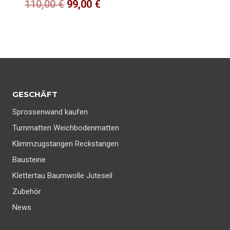
Ursprünglicher
Aktueller
110,00
€
99,00
€
Preis
Preis
war:
ist:
110,00 €
99,00 €.
GESCHÄFT
Sprossenwand kaufen
Turnmatten Weichbodenmatten
Klimmzugstangen Reckstangen
Bausteine
Klettertau Baumwolle Juteseil
Zubehör
News